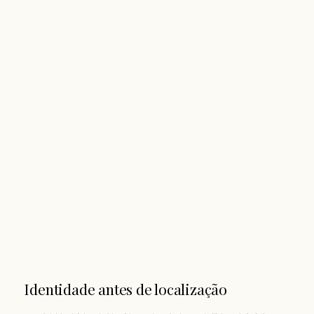
Identidade antes de localização