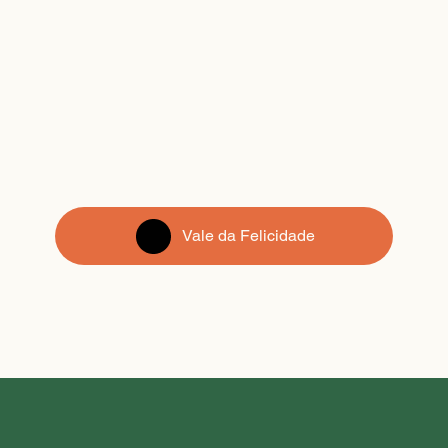
Vale da Felicidade