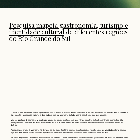
Pesquisa mapeia gastronomia, turismo e
identidade cultural
de diferentes regiões
do Rio Grande do Sul
O Festival Mesa Gaúcha, projeto apresentado pelo Governo do Estado do Rio Grande do Sul e pela Secretaria de Turismo do Rio Grande do
Sul, conecta gastronomia, turismo e identidade cultural para revelar o Estado a partir daquilo que nos une: a mesa.
Mais do que falar de comida, o Mesa Gaúcha parte do entendimento de que a culinária é um ativo cultural, econômico e simbólico. Ela
carrega história, território, memória e pertencimento, e tem papel central na forma como as pessoas conhecem, escolhem e vivem um
destino.
A proposta do projeto é valorizar o Rio Grande do Sul como território turístico e gastronômico, reconhecendo a diversidade cultural de suas
regiões e dando visibilidade a saberes, ingredientes, receitas e pessoas que constroem essa identidade todos os dias.
Por meio de pesquisa, encontros e experiências presenciais, o Festival Mesa Gaúcha transforma a gastronomia em ponto de encontro: entre
quem produz e quem visita, entre tradição e contemporaneidade, entre cultura e desenvolvimento.